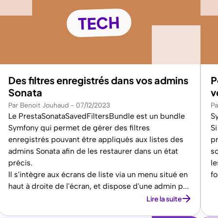
TECH
Des filtres enregistrés dans vos admins
P
Sonata
v
Par Benoit Jouhaud
07/12/2023
Pa
Le PrestaSonataSavedFiltersBundle est un bundle
S
Symfony qui permet de gérer des filtres
Si
enregistrés pouvant être appliqués aux listes des
pr
admins Sonata afin de les restaurer dans un état
so
précis.
le
Il s'intègre aux écrans de liste via un menu situé en
f
haut à droite de l'écran, et dispose d'une admin p...
Lire la suite