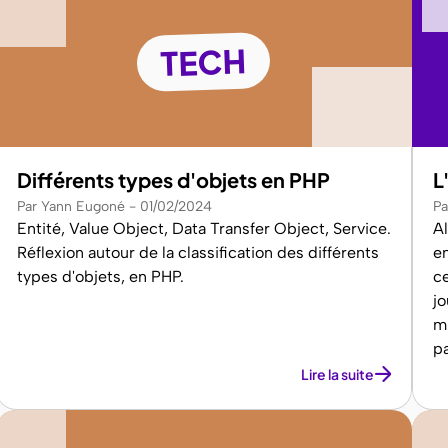
TECH
Différents types d'objets en PHP
L
Par Yann Eugoné
01/02/2024
Pa
Entité, Value Object, Data Transfer Object, Service.
A
Réflexion autour de la classification des différents
en
types d'objets, en PHP.
c
jo
m
pa
Lire la suite