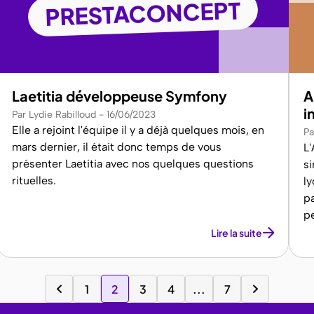
PRESTACONCEPT
Laetitia développeuse Symfony
A
i
Par Lydie Rabilloud
16/06/2023
Elle a rejoint l'équipe il y a déjà quelques mois, en
Pa
mars dernier, il était donc temps de vous
L
présenter Laetitia avec nos quelques questions
si
rituelles.
ly
pa
pe
Lire la suite
1
2
3
4
...
7