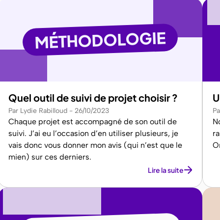
MÉTHODOLOGIE
Quel outil de suivi de projet choisir ?
U
Par Lydie Rabilloud
26/10/2023
Pa
Chaque projet est accompagné de son outil de
N
suivi. J’ai eu l’occasion d’en utiliser plusieurs, je
r
vais donc vous donner mon avis (qui n’est que le
On
mien) sur ces derniers.
Lire la suite