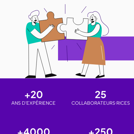
+20
25
ANS D'EXPÉRIENCE
COLLABORATEURS·RICES
+4000
+250