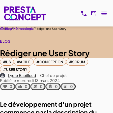
Blog
Méthodologie
Rédiger une User Story
BLOG
Rédiger une User Story
US
AGILE
CONCEPTION
SCRUM
USER STORY
Lydie Rabilloud
Chef de projet
Publié le mercredi 13 mars 2024
0
0
0
0
0
Le développement d'un projet
commence par la description du