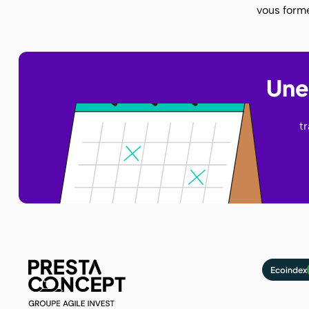
vous forme
Une 
t
Ecoindex