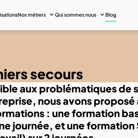
isations
Nos métiers
Qui sommes nous
Blog
iers secours
ible aux problématiques de s
treprise, nous avons propos
ormations : une formation ba
une journée, et une formation
avail) sur 2 journées.