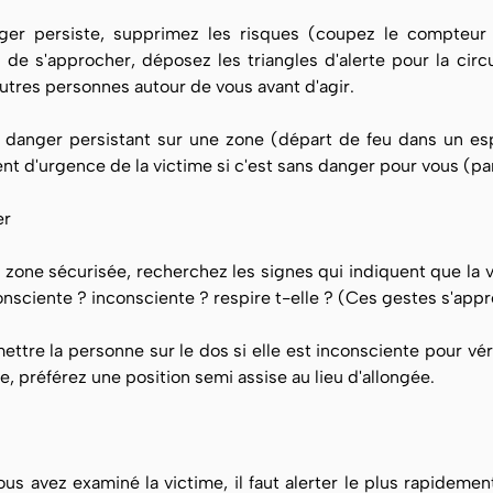
ger persiste, supprimez les risques (coupez le compteur
de s'approcher, déposez les triangles d'alerte pour la circu
utres personnes autour de vous avant d'agir.
 danger persistant sur une zone (départ de feu dans un esp
 d'urgence de la victime si c'est sans danger pour vous (par
er
a zone sécurisée, recherchez les signes qui indiquent que la
onsciente ? inconsciente ? respire t-elle ? (Ces gestes s'a
ettre la personne sur le dos si elle est inconsciente pour vé
re, préférez une position semi assise au lieu d'allongée.
us avez examiné la victime, il faut alerter le plus rapidemen