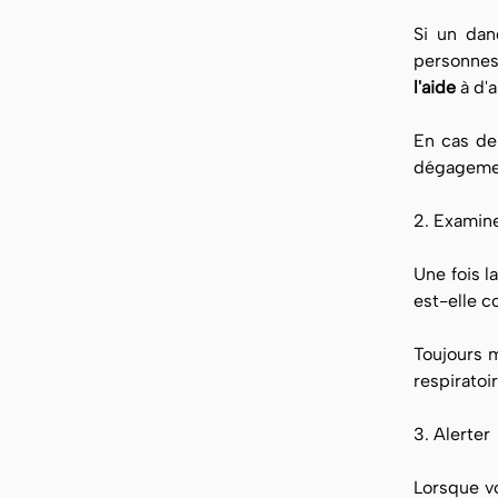
Si un dan
personnes 
l'aide
à d'a
En cas de
dégagement
2. Examin
Une fois l
est-elle c
Toujours m
respiratoi
3. Alerter
Lorsque vo