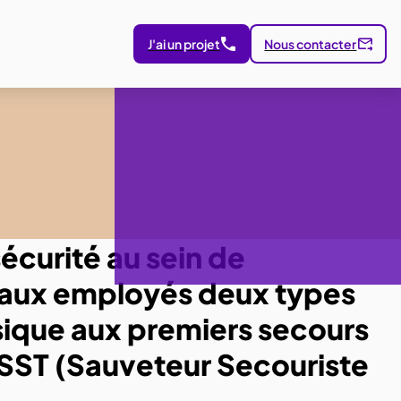
J'ai un projet
Nous contacter
écurité au sein de
é aux employés deux types
sique aux premiers secours
 SST (Sauveteur Secouriste