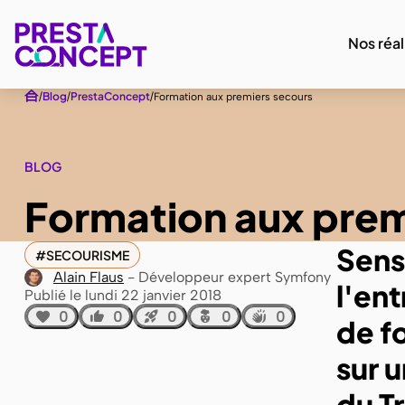
Nos réal
Blog
PrestaConcept
Formation aux premiers secours
BLOG
Formation aux prem
Sens
SECOURISME
Alain Flaus
Développeur expert Symfony
l'en
Publié le lundi 22 janvier 2018
0
0
0
0
0
de f
sur 
du Tr