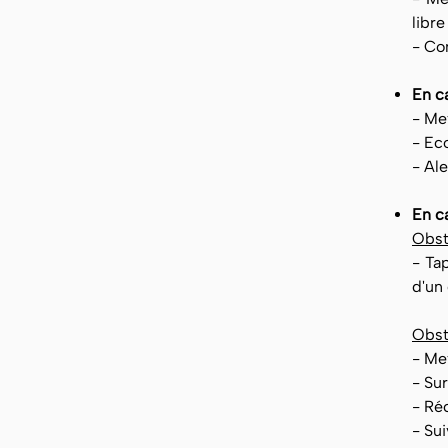
libr
- Con
En c
- Me
- Ec
- Ale
En c
Obst
- Ta
d'un
Obst
- Me
- Sur
- Ré
- Su