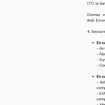
(17), le S
Donnez vo
état. Envo
4. Secouri
En c
- Ar
- Fai
- Sur
- Cou
En ca
- Ad
comp
- En
comp
- Me