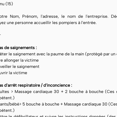
amu (15)
tre Nom, Prénom, l'adresse, le nom de l'entreprise. Décr
yez une personne accueillir les pompiers à l'entrée.
r
as de saignements :
rêter le saignement avec la paume de la main (protégé par un 
re allonger la victime
veiller le saignement
vrir la victime
s d'arrêt respiratoire / d'inconcience :
ultes > Massage cardiaque 30 + 2 bouche à bouche (Ces g
étent.)
fants/bébé> 5 bouche à bouche + Massage cardiaque 30 (Ces
étent.)
ttre le défibrillateur et suivre les instructions données (des