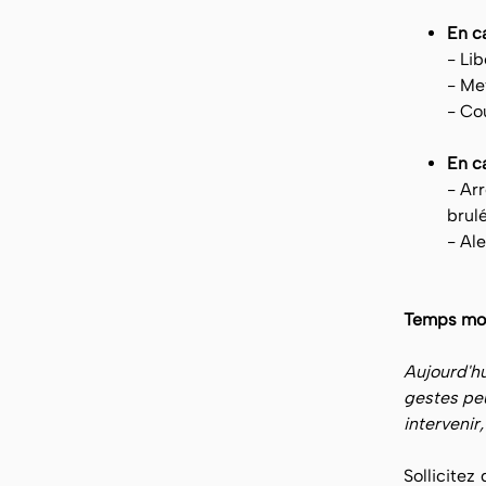
En c
- Lib
- Me
- Cou
En c
- Arr
brul
- Ale
Temps moye
Aujourd'hu
gestes peu
intervenir,
Sollicite