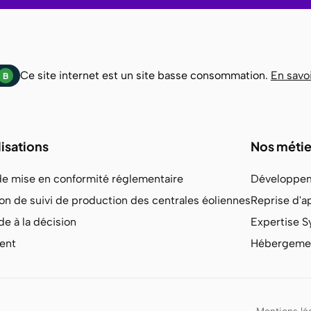
Ce site internet est un site basse consommation.
En savoi
B
lisations
Nos métie
de mise en conformité réglementaire
Développem
on de suivi de production des centrales éoliennes
Reprise d'a
ide à la décision
Expertise 
ient
Hébergemen