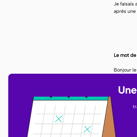
Je faisais
après une
Le mot de l
Bonjour le
Une 
t