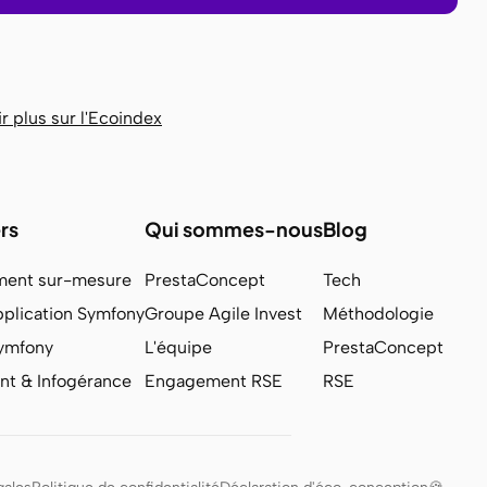
r plus sur l'Ecoindex
rs
Qui sommes-nous
Blog
ent sur-mesure
PrestaConcept
Tech
pplication Symfony
Groupe Agile Invest
Méthodologie
Symfony
L'équipe
PrestaConcept
t & Infogérance
Engagement RSE
RSE