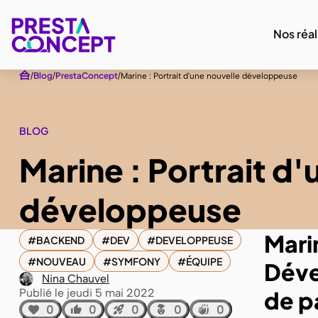
Nos réal
Blog
PrestaConcept
Marine : Portrait d'une nouvelle développeuse
BLOG
Marine : Portrait d'
développeuse
Mari
BACKEND
DEV
DEVELOPPEUSE
NOUVEAU
SYMFONY
ÉQUIPE
Déve
Nina Chauvel
Publié le jeudi 5 mai 2022
de p
0
0
0
0
0