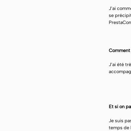
J’ai comme
se précipi
PrestaConc
Comment s’
J’ai été tr
accompagné
Et si on p
Je suis pa
temps de 