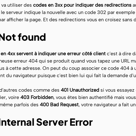
 va utiliser des
codes en 3xx pour indiquer des redirections
a
 le serveur indique la nouvelle avec un code 302 par exemple
 par afficher la page. Et des redirections vous en croisez san
Not found
en 4xx servent à indiquer une erreur côté client
c'est à dire 
ameuse erreur 404 qui se produit quand vous tapez une URL mai
lus à cette adresse. On peut du coup associer ce code 404 à
ient du navigateur puisque c'est bien lui qui fait la demande d
 a d'autres codes comme des
401 Unauthorized
si vous essayez 
ier, voire
403 Forbidden
, vous êtes bien authentifié mais vou
 même parfois des
400 Bad Request
, votre navigateur a fait
Internal Server Error