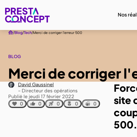
Nos réal
Blog
Tech
Merci de corriger l'erreur 500
BLOG
Merci de corriger l'
David Gaussinel
Forc
Directeur des opérations
Publié le jeudi 17 février 2022
site
0
0
0
0
0
coup
500