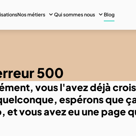
isations
Nos métiers
Qui sommes nous
Blog
erreur 500
ément, vous l'avez déjà crois
 quelconque, espérons que ça n
, et vous avez eu une page qui
.