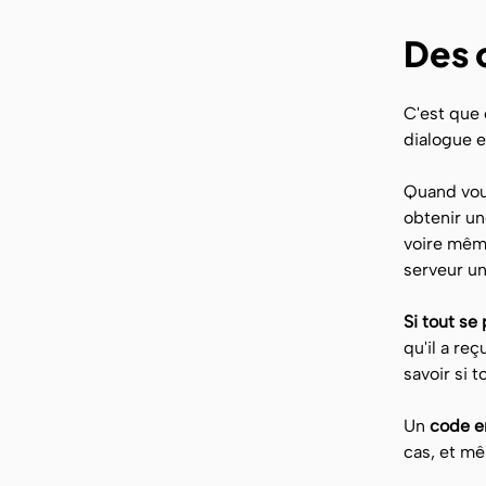
Des 
C'est que 
dialogue e
Quand vous
obtenir un
voire même
serveur un
Si tout se
qu'il a re
savoir si 
Un
code e
cas, et mê