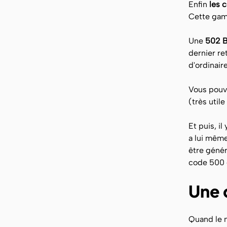
Enfin
les 
Cette gamm
Une
502 
dernier re
d'ordinaire
Vous pouv
(très util
Et puis, il 
a lui même
être génér
code 500 
Une 
Quand le n