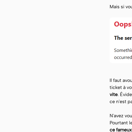
Mais si vo
Il faut av
ticket à vo
vite
. Évid
ce n'est p
N'avez vou
Pourtant l
ce fameux 