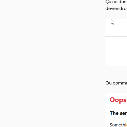
Ça ne donn
deviendro
Ou comme