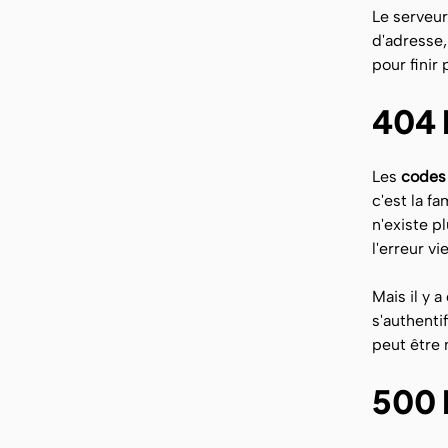
Le serveur
d'adresse,
pour finir
404 
Les
codes 
c'est la f
n'existe p
l'erreur v
Mais il y
s'authentif
peut être
500 