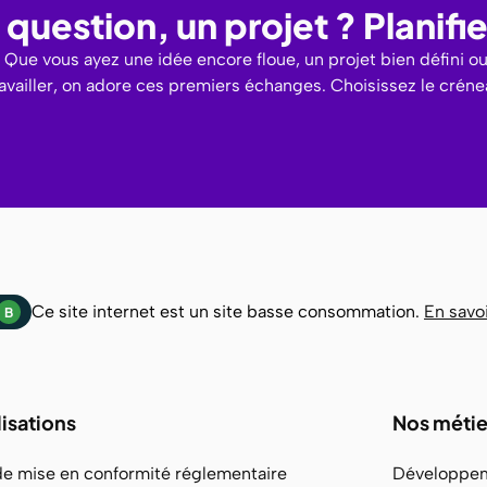
question, un projet ? Planif
Que vous ayez une idée encore floue, un projet bien défini o
ravailler, on adore ces premiers échanges. Choisissez le crén
Ce site internet est un site basse consommation.
En savoi
B
lisations
Nos métie
de mise en conformité réglementaire
Développem